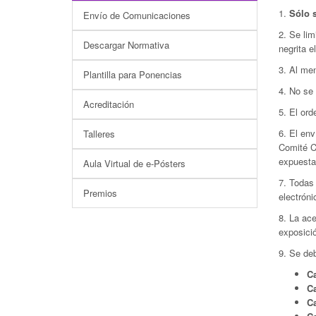
1.
Sólo s
Envío de Comunicaciones
2. Se lim
Descargar Normativa
negrita e
3. Al me
Plantilla para Ponencias
4. No se
Acreditación
5. El ord
6. El env
Talleres
Comité Ci
expuesta
Aula Virtual de e-Pósters
7. Todas 
Premios
electróni
8. La ace
exposició
9. Se deb
Ca
Ca
Ca