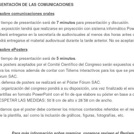
SENTACIÓN DE LAS COMUNICACIONES
sobre comunicaciones orales
 tiempo de presentación será de
7 minutos
para presentación y discusión.
 exposición tendrá que realizarse en proyección con sistema informático Powe
berá entregarse en la secretaría de audiovisuales al menos dos horas antes d
drá entregarse el material audiovisual durante la tarde anterior. No se acepta
sobre ePosters
 tiempo de presentación será de
5 minutos
.
s posters aceptados por el Comité Científico del Congreso serán expuestos en
ra los mismos además de contar con Tótems interactivos para los que se pres
órum SAC.
 defensa de posters se realizará en el Póster Fórum SAC.
 organización del congreso pondrá a su disposición, una vez finalizado el en
antillas en formato PowerPoint con el fin de que elabore su póster en base a d
SPETAR LAS MEDIDAS: 50´8 cm de alto x 28´58 cm de ancho.
rdamos que el poster debe contener los mismos contenidos referidos en el re
e la plantilla, así como la inclusión de gráficos, figuras, fotografías, etc.
Para más información sobre premios, rogamos revisen el Reglam