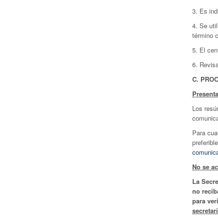
3. Es ind
4. Se uti
término 
5. El cen
6. Revisa
C. PRO
Present
Los resú
comunicac
Para cua
preferib
comunic
No se ac
La Secre
no recib
para ver
secretar