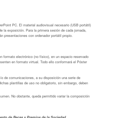
rPoint PC. El material audiovisual necesario (USB portátil)
e la exposición. Para la primera sesión de cada jornada,
rán presentaciones con ordenador portátil propio.
 formato electrónico (no físico), en un espacio reservado
enten en formato virtual. Todo ello conformará el Póster
vío de comunicaciones, a su disposición una serie de
ichas plantillas de uso no obligatorio, sin embargo, deben
sumen. No obstante, queda permitido variar la composición
ento de Becas y Premios de la Sociedad.