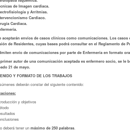
rdiopatía Isquémica.
cnicas de Imagen cardiaca.
ectrofisiología y Arritmias.
tervencionismo Cardiaco.
rugía Cardiaca.
fermería.
e aceptarán envíos de casos clínicos como comunicaciones. Los casos c
sión de Residentes, cuyas bases podrá consultar en el Reglamento de P
dmiten envío de comunicaciones por parte de Enfermería en formato oral
l primer autor de una comunicación aceptada es enfermero socio, se le b
bado 21 de mayo.
TENIDO Y FORMATO DE LOS TRABAJOS
esúmenes deberán constar del siguiente contenido:
aciones:
troducción y objetivos
étodo
sultados
nclusiones
to deberá tener un
máximo de 250 palabras
.