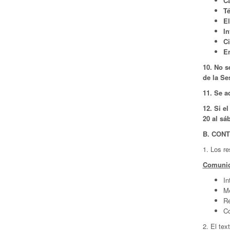
Ca
Té
El
In
Ci
En
10. No s
de la Se
11. Se a
12. Si e
20 al sá
B. CON
1. Los r
Comunic
In
M
Re
Co
2. El tex