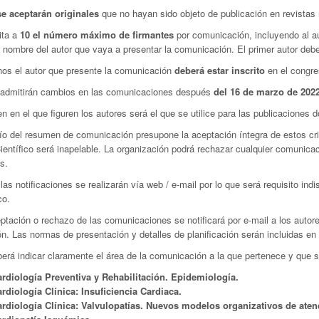
e aceptarán originales
que no hayan sido objeto de publicación en revistas
ita a
10 el número máximo de firmantes
por comunicación, incluyendo al au
l nombre del autor que vaya a presentar la comunicación. El primer autor deb
nos el autor que presente la comunicación
deberá estar inscrito
en el congre
 admitirán cambios en las comunicaciones después
del 16 de marzo de 2022
en en el que figuren los autores será el que se utilice para las publicaciones 
ío del resumen de comunicación presupone la aceptación íntegra de estos cri
entífico será inapelable. La organización podrá rechazar cualquier comunica
s.
las notificaciones se realizarán vía web / e-mail por lo que será requisito in
co.
ptación o rechazo de las comunicaciones se notificará por e-mail a los autor
n. Las normas de presentación y detalles de planificación serán incluidas en
erá indicar claramente el área de la comunicación a la que pertenece y que s
rdiología Preventiva y Rehabilitación. Epidemiología.
rdiología Clínica: Insuficiencia Cardiaca.
rdiología Clínica: Valvulopatías. Nuevos modelos organizativos de aten