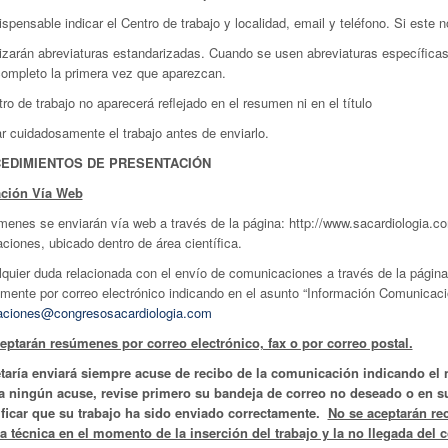
ispensable indicar el Centro de trabajo y localidad, email y teléfono. Si este 
lizarán abreviaturas estandarizadas. Cuando se usen abreviaturas específicas 
completo la primera vez que aparezcan.
tro de trabajo no aparecerá reflejado en el resumen ni en el título
r cuidadosamente el trabajo antes de enviarlo.
CEDIMIENTOS DE PRESENTACIÓN
ación Vía Web
menes se enviarán vía web a través de la página: http://www.sacardiologia.c
iones, ubicado dentro de área científica.
lquier duda relacionada con el envío de comunicaciones a través de la págin
lemente por correo electrónico indicando en el asunto “Información Comunica
aciones@congresosacardiologia.com
eptarán resúmenes por correo electrónico, fax o por correo postal.
taría enviará siempre acuse de recibo de la comunicación indicando el n
a ningún acuse, revise primero su bandeja de correo no deseado o en su
ificar que su trabajo ha sido enviado correctamente.
No se aceptarán re
ía técnica en el momento de la inserción del trabajo y la no llegada de