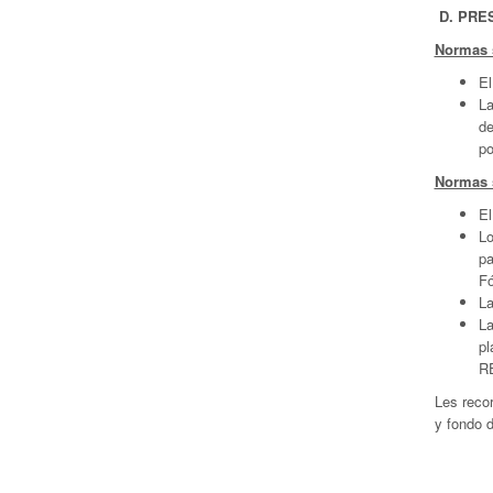
D. PRE
Normas 
El
La
de
po
Normas 
El
Lo
pa
F
La
La
pl
RE
Les reco
y fondo d